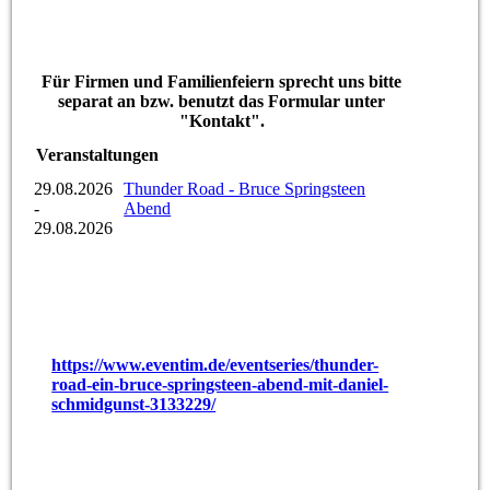
Für Firmen und Familienfeiern sprecht uns bitte
separat an bzw. benutzt das Formular unter
"Kontakt".
Veranstaltungen
29.08.2026
Thunder Road - Bruce Springsteen
-
Abend
29.08.2026
https://www.eventim.de/eventseries/thunder-
road-ein-bruce-springsteen-abend-mit-daniel-
schmidgunst-3133229/