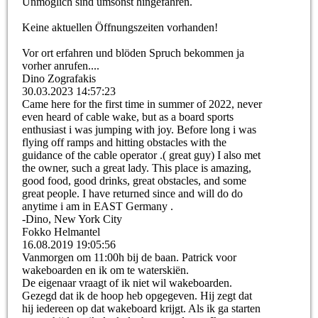
Unmöglich sind umsonst hingefahren.
Keine aktuellen Öffnungszeiten vorhanden!
Vor ort erfahren und blöden Spruch bekommen ja
vorher anrufen....
Dino Zografakis
30.03.2023
14:57:23
Came here for the first time in summer of 2022, never
even heard of cable wake, but as a board sports
enthusiast i was jumping with joy. Before long i was
flying off ramps and hitting obstacles with the
guidance of the cable operator .( great guy) I also met
the owner, such a great lady. This place is amazing,
good food, good drinks, great obstacles, and some
great people. I have returned since and will do do
anytime i am in EAST Germany .
-Dino, New York City
Fokko Helmantel
16.08.2019
19:05:56
Vanmorgen om 11:00h bij de baan. Patrick voor
wakeboarden en ik om te waterskiën.
De eigenaar vraagt of ik niet wil wakeboarden.
Gezegd dat ik de hoop heb opgegeven. Hij zegt dat
hij iedereen op dat wakeboard krijgt. Als ik ga starten