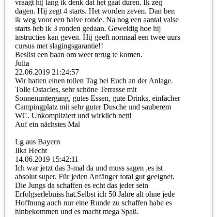
vraagt hij lang ik denk dat het gaat duren. Ik zeg
dagen. Hij zegt 4 starts. Het worden zeven. Dan ben
ik weg voor een halve ronde. Na nog een aantal valse
starts heb ik 3 ronden gedaan. Geweldig hoe hij
instructies kan geven. Hij geeft normaal een twee uurs
cursus met slagingsgarantie!!
Beslist een baan om weer terug te komen.
Julia
22.06.2019
21:24:57
Wir hatten einen tollen Tag bei Euch an der Anlage.
Tolle Ostacles, sehr schöne Terrasse mit
Sonnenuntergang, gutes Essen, gute Drinks, einfacher
Campingplatz mit sehr guter Dusche und sauberem
WC. Unkompliziert und wirklich nett!
Auf ein nächstes Mal
Lg aus Bayern
Ilka Hecht
14.06.2019
15:42:11
Ich war jetzt das 3-mal da und muss sagen ,es ist
absolut super. Für jeden Anfänger total gut geeignet.
Die Jungs da schaffen es echt das jeder sein
Erfolgserlebniss hat.Selbst ich 50 Jahre alt ohne jede
Hoffnung auch nur eine Runde zu schaffen habe es
hinbekommen und es macht mega Spaß.